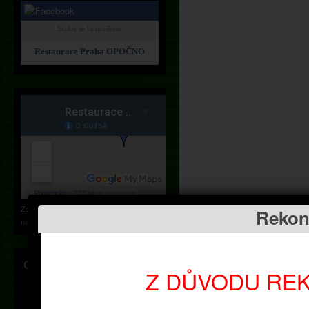
Staňte se fanouškem
Restaurace Praha OPOČNO
Zobrazit místo
Restaurace Praha Opočno
Rekon
na větší mapě
Otevírací doba
Z DŮVODU RE
Pondělí
09:00 - 21:00
Úterý
09:00 - 18:00