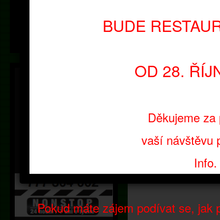
Středa
09:00 - 18:00
Čtvrtek
09:00 - 20:00
BUDE RESTAU
Pátek
09:00 - 24:00
Sobota
11:00 - 24:00
Neděle
11:00 - 18:00
OD 28. ŘÍ
Děkujeme za 
vaší návštěvu 
Info.
Pokud máte zájem podívat se, jak 