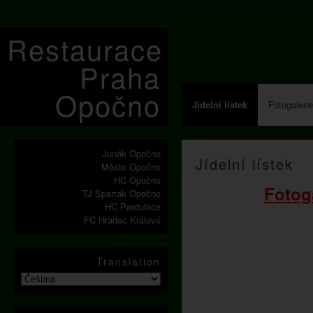
Restaurace
Praha
Opočno
Jídelní lístek
Fotogalerie
Junák Opočno
Jídelní lístek
Město Opočno
HC Opočno
Fotog
TJ Spartak Opočno
HC Pardubice
FC Hradec Králové
Translation